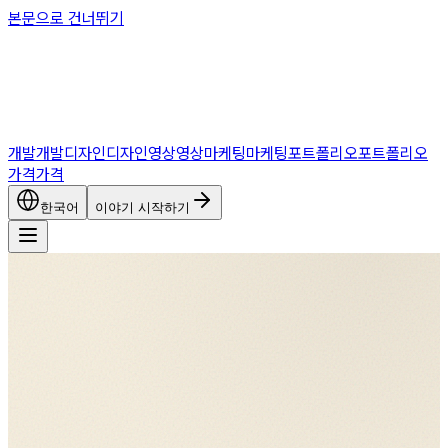
본문으로 건너뛰기
개발
개발
디자인
디자인
영상
영상
마케팅
마케팅
포트폴리오
포트폴리오
가격
가격
한국어
이야기 시작하기